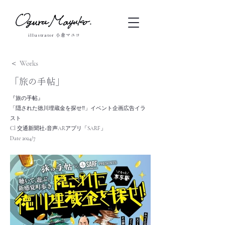
illustrator 小倉マユコ
＜ Works
「旅の手帖」
『旅の手帖』
「隠された徳川埋蔵金を探せ‼」イベント企画広告イラ
スト
Cl 交通新聞社×音声ARアプリ「SARF」
Date 2024/7