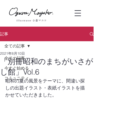
illustrator 小倉マユコ
記事
全ての記事
2021年8月10日
全ての記事
「別冊昭和のまちがいさが
今すぐ始める
し館」Vol.6
コミュニティ
昭和の夏の風景をテーマに、間違い探
しの出題イラスト・表紙イラストを描
かせていただきました。