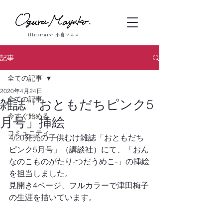
illustrator 小倉マユコ
記事
全ての記事
2020年4月24日
全ての記事
雑誌「おともだちピンク5
今すぐ始める
月号」挿絵
コミュニティ
4/20発売の子供むけ雑誌「おともだち
ピンク5月号」（講談社）にて、「おん
なのこものがたり-つだうめこ-」の挿絵
を担当しました。
見開き4ページ、フルカラーで津田梅子
の生涯を描いています。