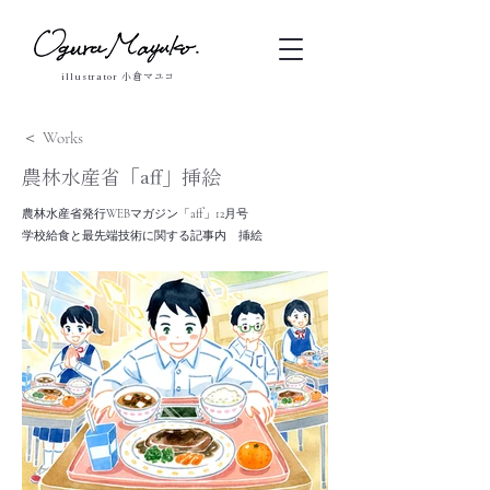
illustrator 小倉マユコ
＜ Works
農林水産省「aff」挿絵
農林水産省発行WEBマガジン「aff」12月号
学校給食と最先端技術に関する記事内 挿絵