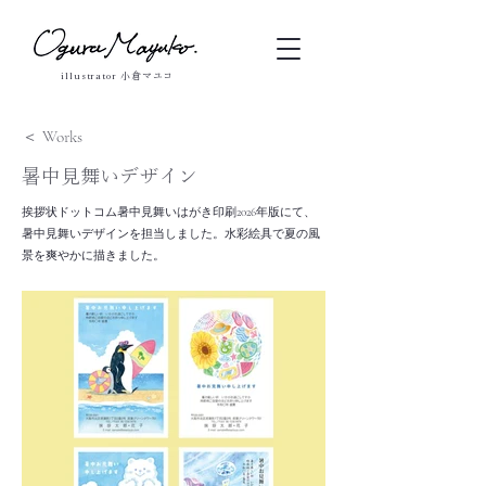
illustrator 小倉マユコ
＜ Works
暑中見舞いデザイン
挨拶状ドットコム暑中見舞いはがき印刷2026年版にて、
暑中見舞いデザインを担当しました。水彩絵具で夏の風
景を爽やかに描きました。