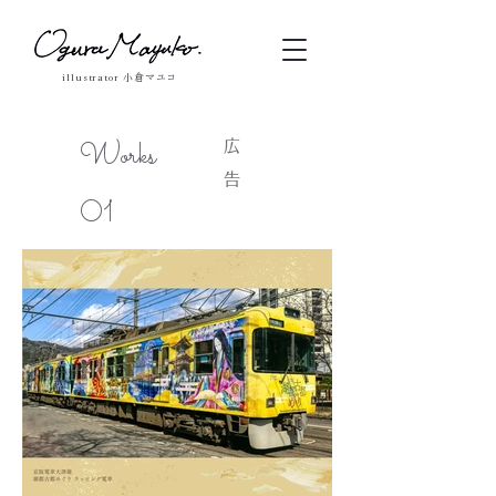
illustrator 小倉マユコ
Works
広
告
01