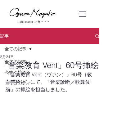
illustrator 小倉マユコ
記事
全ての記事
2月24日
全ての記事
「音楽教育 Vent」60号挿絵
今すぐ始める
『音楽教育 Vent（ヴァン）』60号（教
育芸術社）にて、「音楽診断／歌舞伎
コミュニティ
編」の挿絵を担当しました。